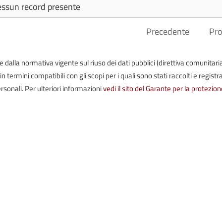
Dettagli
Pubblicato
Ultim
ssun record presente
Modif
Precedente
Pr
iste dalla normativa vigente sul riuso dei dati pubblici (direttiva comunitari
termini compatibili con gli scopi per i quali sono stati raccolti e registrat
rsonali. Per ulteriori informazioni
vedi il sito del Garante per la protezion