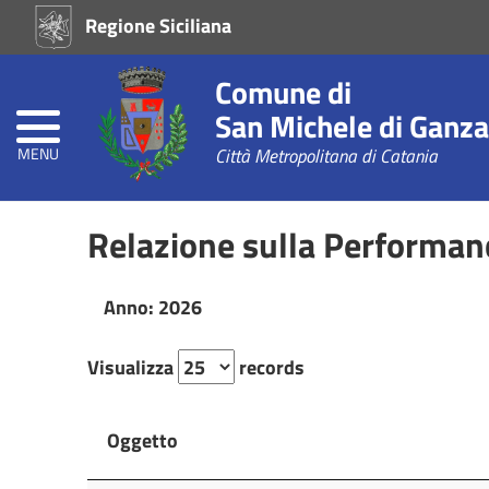
Regione Siciliana
Home
Comune di
Atti
di
San Michele di Ganza
Concessione
MENU
Città Metropolitana di Catania
Atti
Amministrativi
Relazione sulla Performan
(L.R.
Siciliana
22/08)
Anno: 2026
Prevenzione
alla
Visualizza
records
Corruzione
L.
190/2012
Oggetto
Consigli