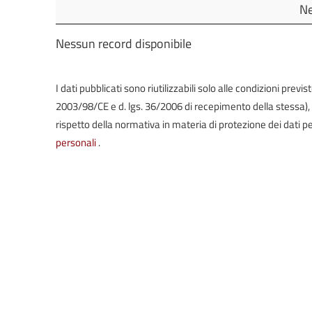
Oggetto
Ne
Comunali
Nessun record disponibile
Commissioni
Consiliari
L.R.
I dati pubblicati sono riutilizzabili solo alle condizioni prev
Siciliana
30/2000
2003/98/CE e d. lgs. 36/2006 di recepimento della stessa), in 
rispetto della normativa in materia di protezione dei dati pe
personali
.
Amministrazione
Trasparente
Spese
Consiglieri
L.R.
Siciliana
30/2000