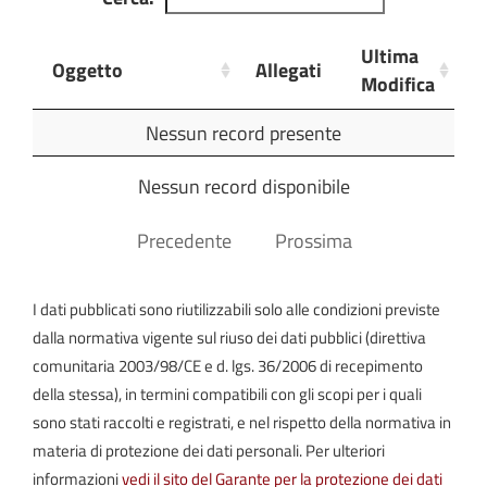
Comunali
Ultima
Oggetto
Allegati
Commissioni
Modifica
Consiliari
L.R.
Oggetto
Allegati
Ultima
Nessun record presente
Siciliana
Modifica
30/2000
Nessun record disponibile
Amministrazione
Precedente
Prossima
Trasparente
Spese
I dati pubblicati sono riutilizzabili solo alle condizioni previste
Consiglieri
dalla normativa vigente sul riuso dei dati pubblici (direttiva
L.R.
Siciliana
comunitaria 2003/98/CE e d. lgs. 36/2006 di recepimento
30/2000
della stessa), in termini compatibili con gli scopi per i quali
sono stati raccolti e registrati, e nel rispetto della normativa in
materia di protezione dei dati personali. Per ulteriori
informazioni
vedi il sito del Garante per la protezione dei dati