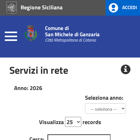
Regione Siciliana
ACCEDI
Home
Atti
Comune di
di
San Michele di Ganzaria
Concessione
Città Metropolitana di Catania
Atti
Amministrativi
Servizi in rete
(L.R.
Siciliana
22/08)
Anno: 2026
Seleziona anno:
Prevenzione
alla
Corruzione
L.
190/2012
Visualizza
records
Cerca:
Consigli