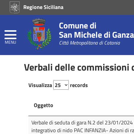
Regione Siciliana
Home
Comune di
Atti
di
San Michele di Ganza
Concessione
MENU
Città Metropolitana di Catania
Atti
Amministrativi
Verbali delle commissioni 
(L.R.
Siciliana
22/08)
Visualizza
records
Prevenzione
alla
Corruzione
Oggetto
L.
190/2012
Oggetto
Verbale di seduta di gara N.2 del 23/01/2024 
integrativo di nido PAC INFANZIA- Azioni di ra
Consigli