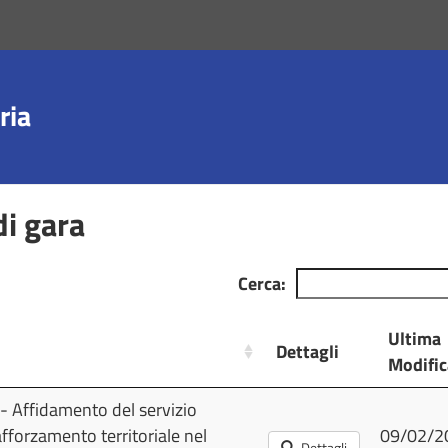
ria
di gara
Cerca:
Ultima
Dettagli
Modific
Dettagli
Ultima
- Affidamento del servizio
Modific
fforzamento territoriale nel
09/02/2
Dettagli