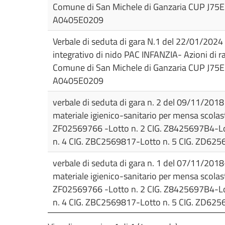
Comune di San Michele di Ganzaria CUP J7
Comunali
A0405E0209
Commissioni
Verbale di seduta di gara N.1 del 22/01/2024 
Consiliari
integrativo di nido PAC INFANZIA- Azioni di ra
L.R.
Siciliana
Comune di San Michele di Ganzaria CUP J7
30/2000
A0405E0209
verbale di seduta di gara n. 2 del 09/11/2018 
Amministrazione
Trasparente
materiale igienico-sanitario per mensa scolasti
ZF02569766 -Lotto n. 2 CIG. Z8425697B4-Lo
n. 4 CIG. ZBC2569817-Lotto n. 5 CIG. ZD62
Spese
Consiglieri
L.R.
verbale di seduta di gara n. 1 del 07/11/2018
Siciliana
materiale igienico-sanitario per mensa scolasti
30/2000
ZF02569766 -Lotto n. 2 CIG. Z8425697B4-Lo
n. 4 CIG. ZBC2569817-Lotto n. 5 CIG. ZD62