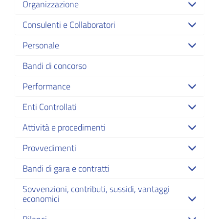
Organizzazione
Comunali
Consulenti e Collaboratori
Commissioni
Personale
Consiliari
L.R.
Siciliana
Bandi di concorso
30/2000
Performance
Amministrazione
Enti Controllati
Trasparente
Attività e procedimenti
Spese
Consiglieri
Provvedimenti
L.R.
Siciliana
Bandi di gara e contratti
30/2000
Sovvenzioni, contributi, sussidi, vantaggi
economici