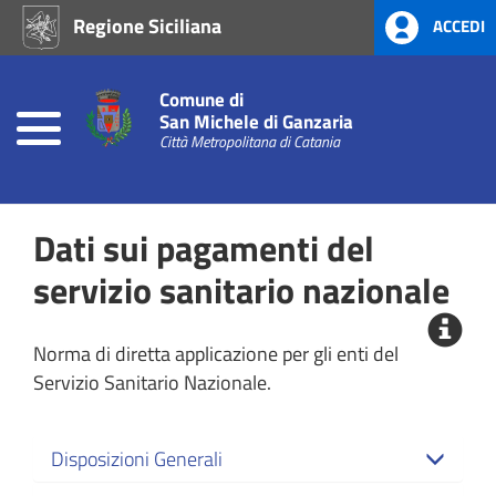
Regione Siciliana
ACCEDI
Home
Atti
Comune di
di
San Michele di Ganzaria
Concessione
Città Metropolitana di Catania
Atti
Amministrativi
Dati sui pagamenti del
(L.R.
Siciliana
servizio sanitario nazionale
22/08)
Prevenzione
Norma di diretta applicazione per gli enti del
alla
Servizio Sanitario Nazionale.
Corruzione
L.
190/2012
Disposizioni Generali
Consigli