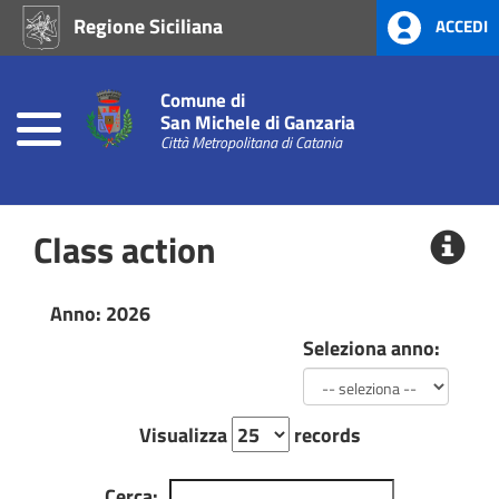
Regione Siciliana
ACCEDI
Home
Atti
Comune di
di
San Michele di Ganzaria
Concessione
Città Metropolitana di Catania
Atti
Amministrativi
Class action
(L.R.
Siciliana
22/08)
Anno: 2026
Seleziona anno:
Prevenzione
alla
Corruzione
L.
190/2012
Visualizza
records
Cerca:
Consigli