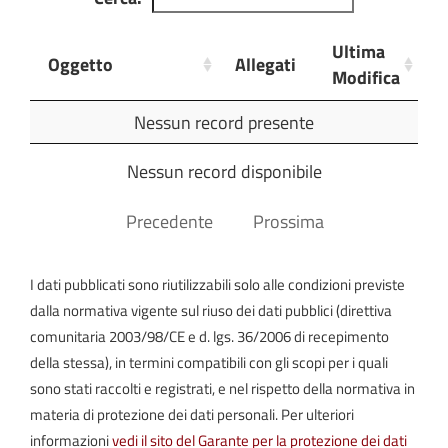
Comunali
Ultima
Oggetto
Allegati
Commissioni
Modifica
Consiliari
L.R.
Oggetto
Allegati
Ultima
Nessun record presente
Siciliana
Modifica
30/2000
Nessun record disponibile
Amministrazione
Precedente
Prossima
Trasparente
Spese
I dati pubblicati sono riutilizzabili solo alle condizioni previste
Consiglieri
dalla normativa vigente sul riuso dei dati pubblici (direttiva
L.R.
Siciliana
comunitaria 2003/98/CE e d. lgs. 36/2006 di recepimento
30/2000
della stessa), in termini compatibili con gli scopi per i quali
sono stati raccolti e registrati, e nel rispetto della normativa in
materia di protezione dei dati personali. Per ulteriori
informazioni
vedi il sito del Garante per la protezione dei dati